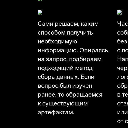
Мы не замкнуты
Сами решаем, каким
Час
способом получить
соб
необходимую
без
информацию. Опираясь
с п
на запрос, подбираем
Нап
подходящий метод
чер
сбора данных. Если
лог
вопрос был изучен
об
ранее, то обращаемся
в т
к существующим
отз
артефактам.
или
от 