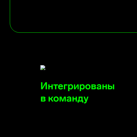
Как мы работем
Интегрированы
в команду