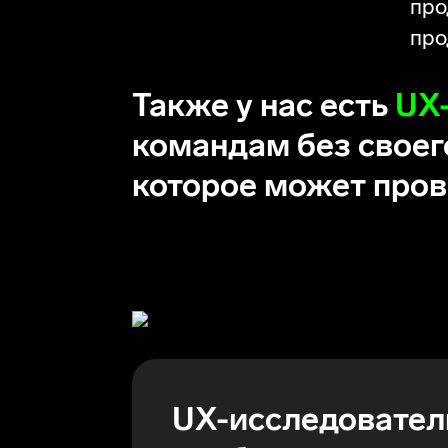
про
про
Также у нас есть
UX
командам без своег
которое может пров
Про команду
UX-исследовател