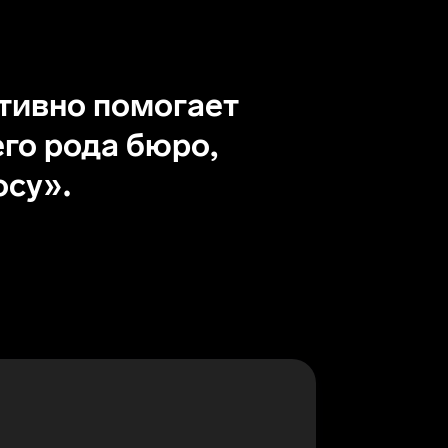
ативно помогает
его рода бюро,
осу».