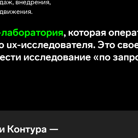
даж, внедрения,
движения.
-лаборатория
, которая опер
о ux-исследователя. Это сво
ести исследование «по запр
и Контура —