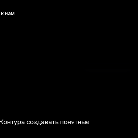
 к нам
нтура
Контура создавать понятные