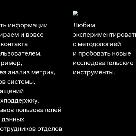
 на юзабилити тестиро
ть информации
Любим
ираем и вовсе
экспериментироват
 контакта
с методологией
ользователем.
и пробовать новые
ример,
исследовательские
ез анализ метрик,
инструменты.
ов системы,
ращений
ехподдержку,
ывов пользователей
 данных
сотрудников отделов