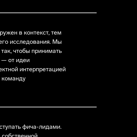
ружен в контекст, тем
его исследования. Мы
так, чтобы принимать
 — от идеи
ектной интерпретацией
м команду
ступать фича-лидами.
 собственной