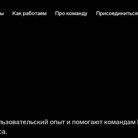
мы
Как работаем
Про команду
Присоединиться
-исследователи Ко
льзовательский опыт и помогают командам 
са.