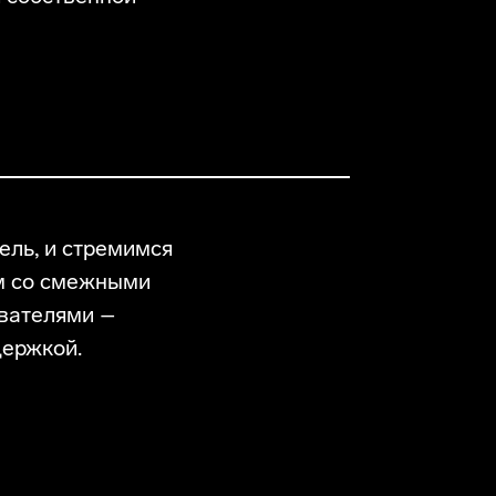
ель, и стремимся
ем со смежными
ователями –
держкой.